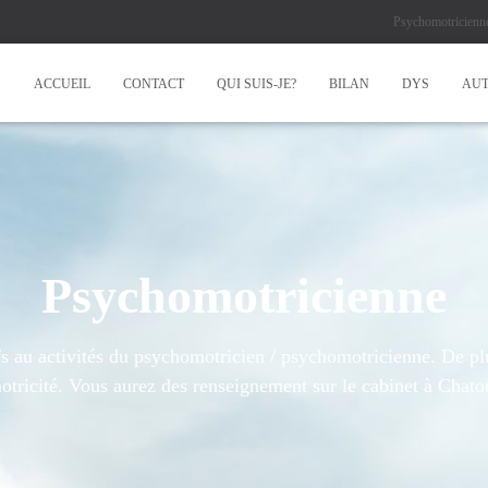
Psychomotricienn
ACCUEIL
CONTACT
QUI SUIS-JE?
BILAN
DYS
AUT
Psychomotricienne
ifs au activités du psychomotricien / psychomotricienne. De p
tricité. Vous aurez des renseignement sur le cabinet à Chatou