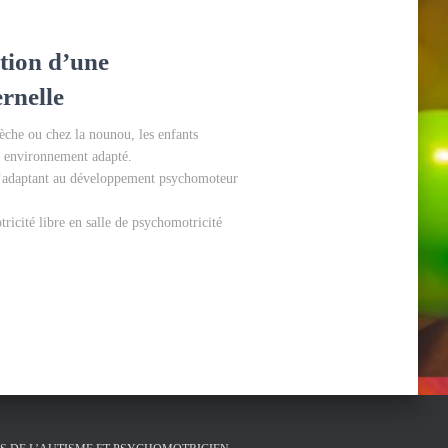
ntion d’une
rnelle
èche ou chez la nounou, les enfants
un environnement adapté.
 s’adaptant au développement psychomoteur
tricité libre en salle de psychomotricité