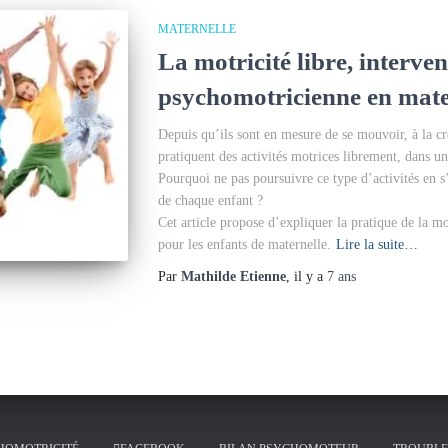
MATERNELLE
La motricité libre, interve
psychomotricienne en mate
Depuis qu’ils sont en mesure de se mouvoir, à la cr
pratiquent des activités motrices librement, dans 
Pourquoi ne pas poursuivre ce type d’activités en
de chaque enfant ?
Cet article propose d’expliquer la pratique de la mo
pour les enfants de maternelle.
Lire la suite…
Par
Mathilde Etienne
, il y a
7 ans