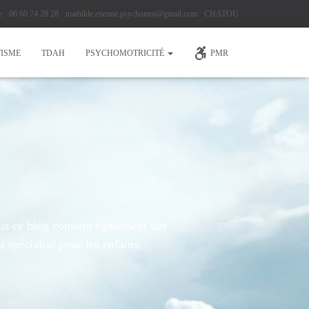
e
06 60 74 28 28
mathilde.etienne.psychomot@gmail.com
CHATOU
ISME
TDAH
PSYCHOMOTRICITÉ
PMR
lus ce blog contient également des
 spécialisé pour les enfants.