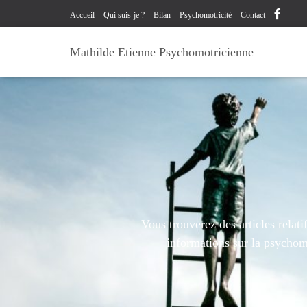
Accueil
Qui suis-je ?
Bilan
Psychomotricité
Contact
Mathilde Etienne Psychomotricienne
Vous trouverez des articles relat
informations sur la psychomo