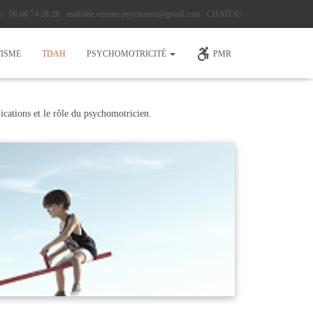
e
06 60 74 28 28
mathilde.etienne.psychomot@gmail.com
CHATOU
ISME
TDAH
PSYCHOMOTRICITÉ
PMR
ications et le rôle du psychomotricien.