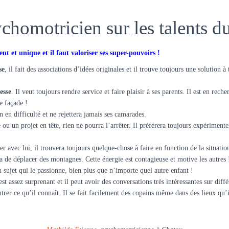
ychomotricien sur les talents
ent et unique et il faut valoriser ses super-pouvoirs !
se
, il fait des associations d’idées originales et il trouve toujours une solution à
esse
. Il veut toujours rendre service et faire plaisir à ses parents. Il est en rec
e façade !
n en difficulté et ne rejettera jamais ses camarades.
 ou un projet en tête, rien ne pourra l’arrêter. Il préférera toujours expériment
er avec lui, il trouvera toujours quelque-chose à faire en fonction de la situatio
a de déplacer des montagnes. Cette énergie est contagieuse et motive les autres 
 sujet qui le passionne, bien plus que n’importe quel autre enfant !
 est assez surprenant et il peut avoir des conversations très intéressantes sur diff
er ce qu’il connaît. Il se fait facilement des copains même dans des lieux qu’i