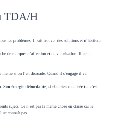
 du TDA/H
 tous les problèmes. Il sait trouver des solutions et n’hésitera
herche de marques d’affection et de valorisation. Il peut
er même si on l’en dissuade. Quand il s’engage il va
n.
Son énergie débordante
, si elle bien canalisée (et c’est
!
érents sujets. Ce n’est pas la même chose en classe car le
l ne connaît pas.