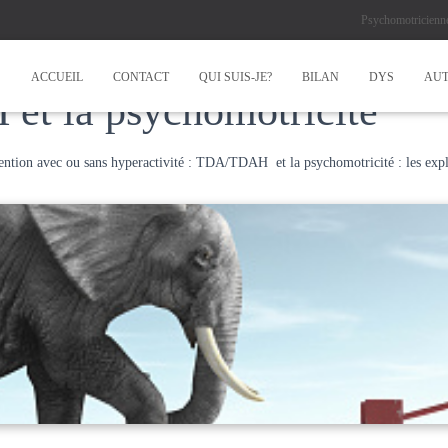
Psychomotricienn
ACCUEIL
CONTACT
QUI SUIS-JE?
BILAN
DYS
AUT
 et la psychomotricité
attention avec ou sans hyperactivité : TDA/TDAH et la psychomotricité : les expl