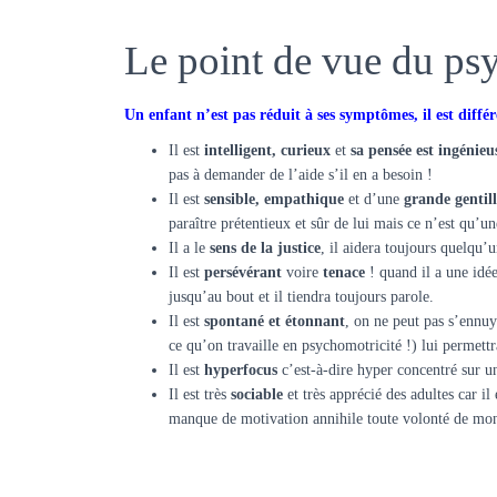
Le point de vue du ps
Un enfant n’est pas réduit à ses symptômes, il est différ
Il est
intelligent, curieux
et
sa pensée est ingénieu
pas à demander de l’aide s’il en a besoin !
Il est
sensible, empathique
et d’une
grande gentill
paraître prétentieux et sûr de lui mais ce n’est qu’un
Il a le
sens de la justice
, il aidera toujours quelqu’u
Il est
persévérant
voire
tenace
! quand il a une idée
jusqu’au bout et il tiendra toujours parole.
Il est
spontané et étonnant
, on ne peut pas s’ennuy
ce qu’on travaille en psychomotricité !) lui permettr
Il est
hyperfocus
c’est-à-dire hyper concentré sur un
Il est très
sociable
et très apprécié des adultes car il
manque de motivation annihile toute volonté de montr